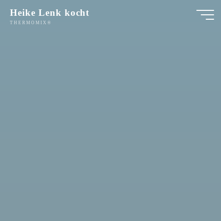
Zum
Heike Lenk kocht
Inhalt
THERMOMIX®
springen